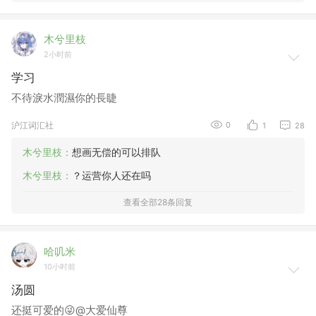
木兮里枝
2小时前
学习
不待淚水潤濕你的長睫
沪江词汇社
0
1
28
木兮里枝：
想画无偿的可以排队
木兮里枝：
？运营你人还在吗
查看全部28条回复
哈叽米
10小时前
汤圆
还挺可爱的😜@大爱仙尊