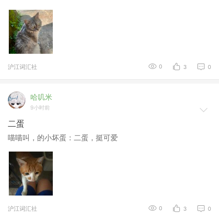
沪江词汇社
0
3
0
哈叽米
9小时前
二蛋
喵喵叫，的小坏蛋：二蛋，挺可爱
沪江词汇社
0
3
0