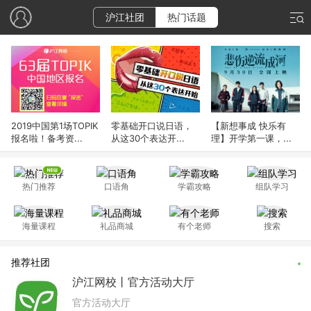
沪江社团
热门话题
2019中国第1场TOPIK
零基础开口说日语，
【新想事成 快乐有
报名啦！备考资...
从这30个表达开...
理】开学第一课，...
热门推荐
口语角
学霸攻略
组队学习
海量课程
礼品商城
有个老师
搜索
推荐社团
沪江网校丨官方活动大厅
官方活动大厅