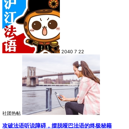
2040
7
22
社团热帖
攻破法语听说障碍，摆脱哑巴法语的终极秘籍