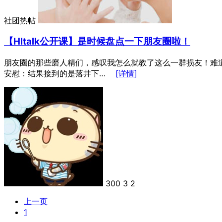
社团热帖
【HItalk公开课】是时候盘点一下朋友圈啦！
朋友圈的那些磨人精们，感叹我怎么就教了这么一群损友！难道
安慰：结果接到的是落井下…
[详情]
300
3
2
上一页
1