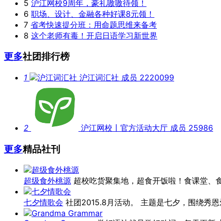
5
沪江网校9周年，豪礼嗷嗷待领！
6
职场、设计、金融各种好课8元领！
7
省考快速提分班：用命题思维来备考
8
这个老师有毒！开启日语学习新世界
更多
社团排行榜
1
沪江词汇社
成员 2220099
2
沪江网校丨官方活动大厅
成员 25986
更多
精品社刊
超级食外桃源
超校吃货聚集地，超食开饭啦！食课堂、
七夕情歌会
社团2015.8月活动。 主题是七夕，围绕秀