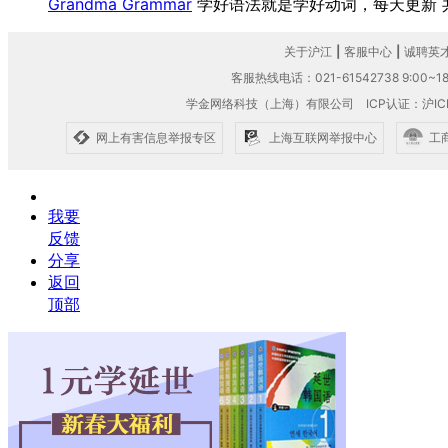
Grandma Grammar
学好语法就是学好动词，每天更新
关于沪江
|
客服中心
|
诚聘英
客服热线电话：021-61542738 9:00~18
学金网络科技（上海）有限公司
ICP认证：沪IC
网上有害信息举报专区
上海互联网举报中心
工
我要
反馈
分享
返回
顶部