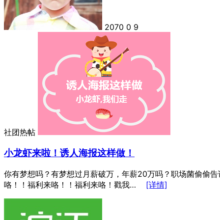
2070
0
9
社团热帖
小龙虾来啦！诱人海报这样做！
你有梦想吗？有梦想过月薪破万，年薪20万吗？职场菌偷偷告
咯！！福利来咯！！福利来咯！戳我…
[详情]