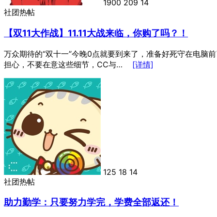
1900
209
14
社团热帖
【双11大作战】11.11大战来临，你购了吗？！
万众期待的“双十一”今晚0点就要到来了，准备好死守在电脑
担心，不要在意这些细节，CC与…
[详情]
125
18
14
社团热帖
助力勤学：只要努力学完，学费全部返还！