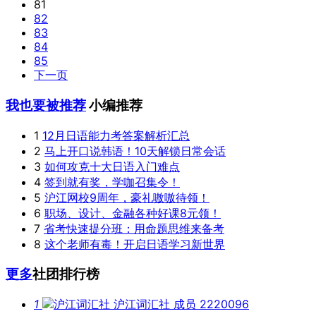
81
82
83
84
85
下一页
我也要被推荐
小编推荐
1
12月日语能力考答案解析汇总
2
马上开口说韩语！10天解锁日常会话
3
如何攻克十大日语入门难点
4
签到就有奖，学咖召集令！
5
沪江网校9周年，豪礼嗷嗷待领！
6
职场、设计、金融各种好课8元领！
7
省考快速提分班：用命题思维来备考
8
这个老师有毒！开启日语学习新世界
更多
社团排行榜
1
沪江词汇社
成员 2220096