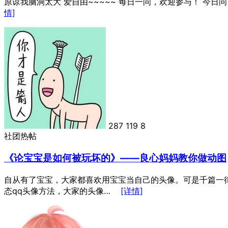
原谅我脑洞太大 爱自由~~~~~ 每日一问，欢迎参与！ 今日问
情]
287
119
8
社团热帖
《论宝宝是如何被玩坏的》——良心妈妈教你做动图
自从有了宝宝，大家都喜欢用宝宝当自己的头像。可是千篇一
态qq头像方法，大家的头像…
[详情]