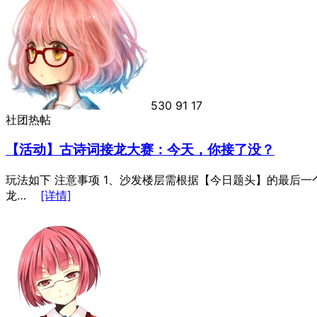
530
91
17
社团热帖
【活动】古诗词接龙大赛：今天，你接了没？
玩法如下 注意事项 1、沙发楼层需根据【今日题头】的最后
龙…
[详情]