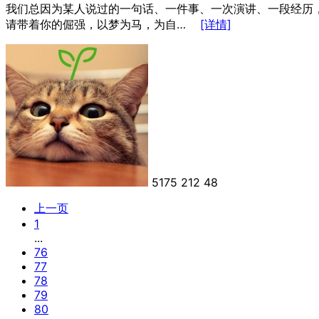
我们总因为某人说过的一句话、一件事、一次演讲、一段经历，
请带着你的倔强，以梦为马，为自…
[详情]
5175
212
48
上一页
1
...
76
77
78
79
80