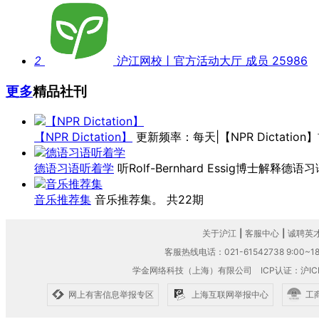
2
沪江网校丨官方活动大厅
成员 25986
更多
精品社刊
【NPR Dictation】
更新频率：每天|【NPR Dictatio
德语习语听着学
听Rolf-Bernhard Essig博士解释德
音乐推荐集
音乐推荐集。
共22期
关于沪江
|
客服中心
|
诚聘英
客服热线电话：021-61542738 9:00~18
学金网络科技（上海）有限公司
ICP认证：沪IC
网上有害信息举报专区
上海互联网举报中心
工