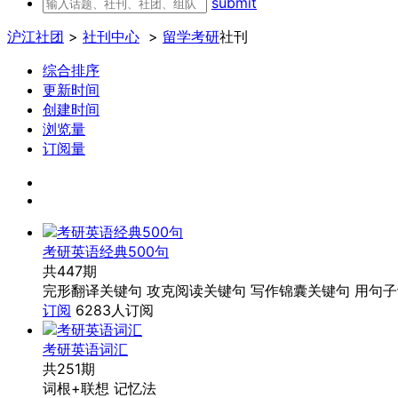
submit
沪江社团
>
社刊中心
>
留学考研
社刊
综合排序
更新时间
创建时间
浏览量
订阅量
考研英语经典500句
共447期
完形翻译关键句 攻克阅读关键句 写作锦囊关键句 用句子
订阅
6283人订阅
考研英语词汇
共251期
词根+联想 记忆法