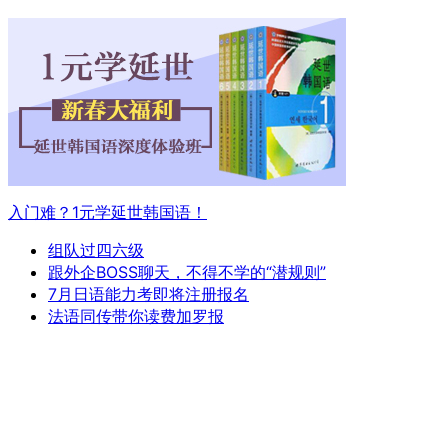
入门难？1元学延世韩国语！
组队过四六级
跟外企BOSS聊天，不得不学的“潜规则”
7月日语能力考即将注册报名
法语同传带你读费加罗报