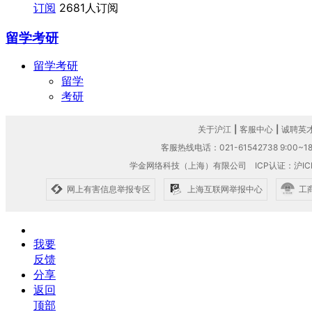
订阅
2681人订阅
留学考研
留学考研
留学
考研
关于沪江
|
客服中心
|
诚聘英
客服热线电话：021-61542738 9:00~18
学金网络科技（上海）有限公司
ICP认证：沪IC
网上有害信息举报专区
上海互联网举报中心
工
我要
反馈
分享
返回
顶部