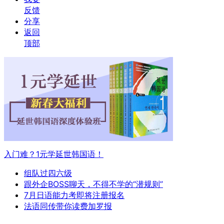
反馈
分享
返回
顶部
入门难？1元学延世韩国语！
组队过四六级
跟外企BOSS聊天，不得不学的“潜规则”
7月日语能力考即将注册报名
法语同传带你读费加罗报