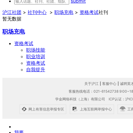
submit
沪江社团
>
社刊中心
>
职场充电
>
资格考试
社刊
暂无数据
职场充电
资格考试
职场技能
职业培训
资格考试
自我提升
关于沪江
|
客服中心
|
诚聘英
客服热线电话：021-61542738 9:00~18
学金网络科技（上海）有限公司
ICP认证：沪IC
网上有害信息举报专区
上海互联网举报中心
工
我要