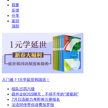
我要
反馈
分享
返回
顶部
入门难？1元学延世韩国语！
组队过四六级
跟外企BOSS聊天，不得不学的“潜规则”
7月日语能力考即将注册报名
法语同传带你读费加罗报