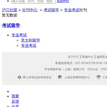
submit
沪江社团
>
社刊中心
>
考试留学
>
专业考试
社刊
暂无数据
考试留学
专业考试
意大利留学
专业考试
关于沪江
|
客服中心
|
诚聘英
客服热线电话：021-61542738 9:00~18
学金网络科技（上海）有限公司
ICP认证：沪IC
网上有害信息举报专区
上海互联网举报中心
工
我要
反馈
分享