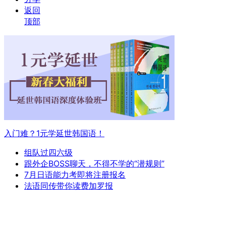
返回
顶部
入门难？1元学延世韩国语！
组队过四六级
跟外企BOSS聊天，不得不学的“潜规则”
7月日语能力考即将注册报名
法语同传带你读费加罗报