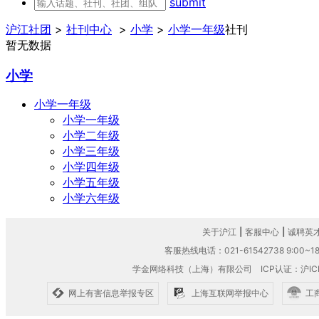
submit
沪江社团
>
社刊中心
>
小学
>
小学一年级
社刊
暂无数据
小学
小学一年级
小学一年级
小学二年级
小学三年级
小学四年级
小学五年级
小学六年级
关于沪江
|
客服中心
|
诚聘英
客服热线电话：021-61542738 9:00~18
学金网络科技（上海）有限公司
ICP认证：沪IC
网上有害信息举报专区
上海互联网举报中心
工