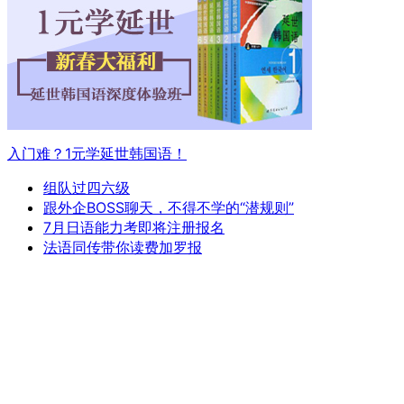
入门难？1元学延世韩国语！
组队过四六级
跟外企BOSS聊天，不得不学的“潜规则”
7月日语能力考即将注册报名
法语同传带你读费加罗报