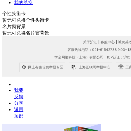
我的兑换
个性头衔卡
暂无可兑换个性头衔卡
名片窗背景
暂无可兑换名片窗背景
关于沪江
|
客服中心
|
诚聘英
客服热线电话：021-61542738 9:00~18
学金网络科技（上海）有限公司
ICP认证：沪IC
网上有害信息举报专区
上海互联网举报中心
工
我要
反馈
分享
返回
顶部